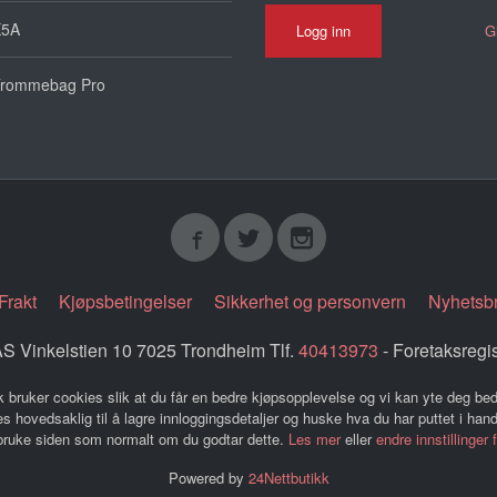
X5A
G
rommebag Pro
Frakt
Kjøpsbetingelser
Sikkerhet og personvern
Nyhetsb
 Vinkelstien 10 7025 Trondheim Tlf.
40413973
- Foretaksregi
k bruker cookies slik at du får en bedre kjøpsopplevelse og vi kan yte deg bed
s hovedsaklig til å lagre innloggingsdetaljer og huske hva du har puttet i han
 bruke siden som normalt om du godtar dette.
Les mer
eller
endre innstillinger 
Powered by
24Nettbutikk