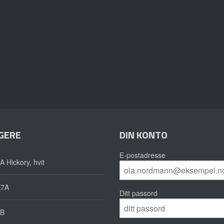
GERE
DIN KONTO
E-postadresse
A Hickory, hvit
X7A
Ditt passord
B