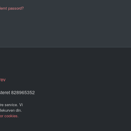
lemt passord?
rev
steret 828965352
re service. Vi
dlekurven din.
for cookies.