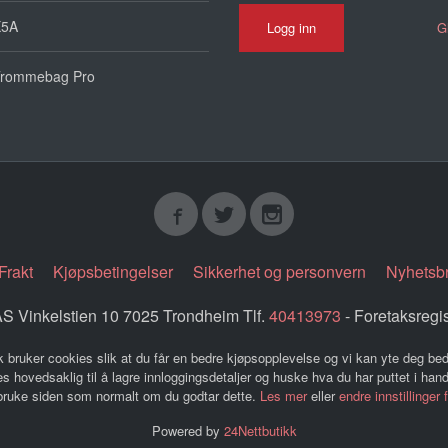
X5A
G
rommebag Pro
Frakt
Kjøpsbetingelser
Sikkerhet og personvern
Nyhetsb
 Vinkelstien 10 7025 Trondheim Tlf.
40413973
- Foretaksregi
k bruker cookies slik at du får en bedre kjøpsopplevelse og vi kan yte deg bed
s hovedsaklig til å lagre innloggingsdetaljer og huske hva du har puttet i han
 bruke siden som normalt om du godtar dette.
Les mer
eller
endre innstillinger 
Powered by
24Nettbutikk