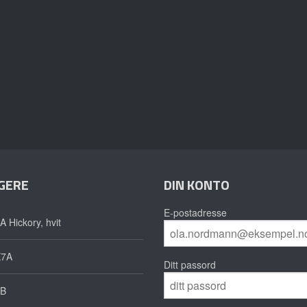
GERE
DIN KONTO
E-postadresse
A Hickory, hvit
X7A
Ditt passord
B