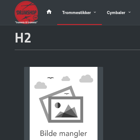
Gå
til
Trommestikker
Cymbaler
innholdet
H2