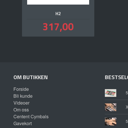
H2
Pris
317,00
inkl.
mva.
OM BUTIKKEN
BESTSEL
Forside
5
Bli kunde
Videoer
Om oss
Centent Cymbals
5
Gavekort