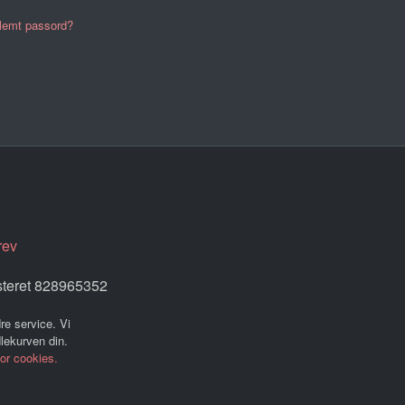
lemt passord?
rev
steret 828965352
re service. Vi
dlekurven din.
for cookies.