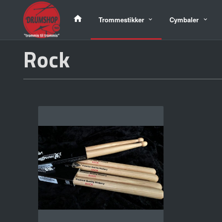
Gå
til
Trommestikker
Cymbaler
innholdet
Rock