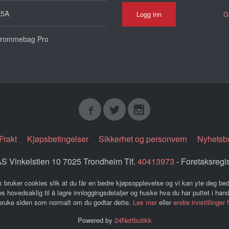
X5A
G
rommebag Pro
Frakt
Kjøpsbetingelser
Sikkerhet og personvern
Nyhetsb
 Vinkelstien 10 7025 Trondheim Tlf.
40413973
- Foretaksregi
k bruker cookies slik at du får en bedre kjøpsopplevelse og vi kan yte deg bed
s hovedsaklig til å lagre innloggingsdetaljer og huske hva du har puttet i han
 bruke siden som normalt om du godtar dette.
Les mer
eller
endre innstillinger 
Powered by
24Nettbutikk