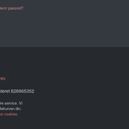
lemt passord?
rev
steret 828965352
re service. Vi
dlekurven din.
for cookies.