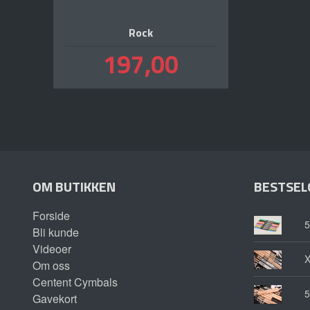
Rock
Pris
197,00
inkl.
mva.
OM BUTIKKEN
BESTSEL
Forside
5
Bli kunde
Videoer
Om oss
Centent Cymbals
5
Gavekort