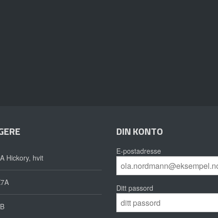
GERE
DIN KONTO
E-postadresse
A Hickory, hvit
X7A
Ditt passord
B