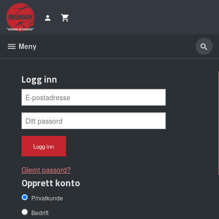
Gå
til
innholdet
Meny
Logg inn
Glemt passord?
Opprett konto
Privatkunde
Bedrift