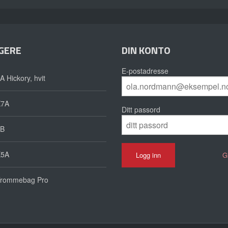
GERE
DIN KONTO
E-postadresse
A Hickory, hvit
X7A
Ditt passord
B
X5A
G
rommebag Pro