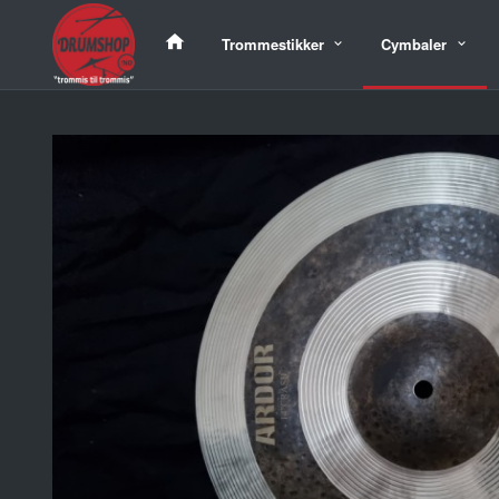
Gå
til
Trommestikker
Cymbaler
innholdet