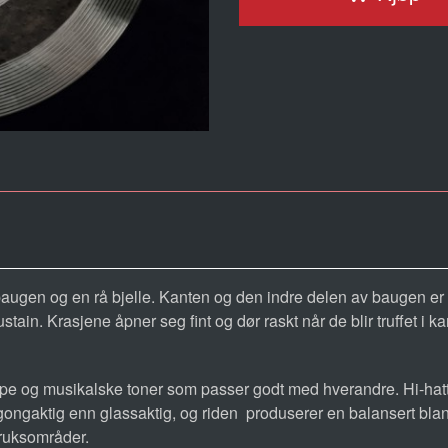
augen og en rå bjelle. Kanten og den indre delen av baugen er dre
in. Krasjene åpner seg fint og dør raskt når de blir truffet i kan
pe og musikalske toner som passer godt med hverandre. Hi-hatten
gongaktig enn glassaktig, og riden produserer en balansert blan
bruksområder.