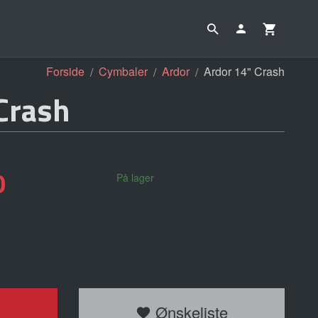
Forside
Cymbaler
Ardor
Ardor 14" Crash
Crash
0
På lager
Ønskeliste