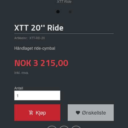
XTT Ride
XTT 20'' Ride
Artikkelnr.:
XTT-RD-20
Håndlaget ride-cymbal
Pris
NOK
3 215,00
inkl. mva.
Antall
Kjøp
Ønskeliste