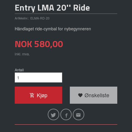
Entry LMA 20'' Ride
Artikkelnr.:
ELMA-RD-20
Håndlaget ride-cymbal for nybegynneren
Pris
NOK
580,00
inkl. mva.
Antall
Kjøp
Ønskeliste