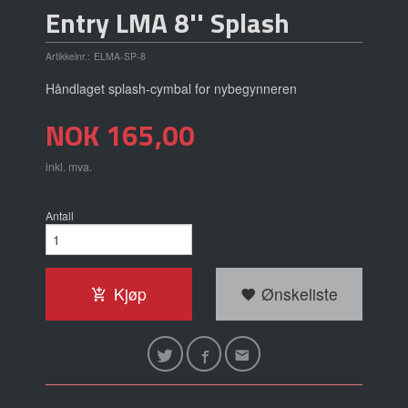
Entry LMA 8'' Splash
Artikkelnr.:
ELMA-SP-8
Håndlaget splash-cymbal for nybegynneren
Pris
NOK
165,00
inkl. mva.
Antall
Kjøp
Ønskeliste