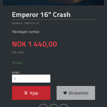
Emperor 16" Crash
Artikkelnr.:
EMP-CH-16
Håndlaget cymbal
Pris
NOK
1 440,00
inkl. mva.
På lager
Antall
Kjøp
Ønskeliste