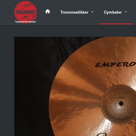
Gå
til
Trommestikker
Cymbaler
innholdet