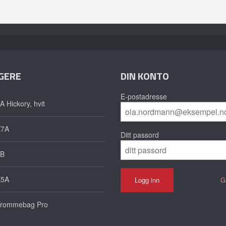
GERE
DIN KONTO
E-postadresse
A Hickory, hvit
X7A
Ditt passord
B
X5A
G
rommebag Pro