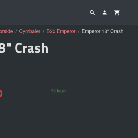
orside
Cymbaler
B20 Emperor
Emperor 18" Crash
8" Crash
0
På lager