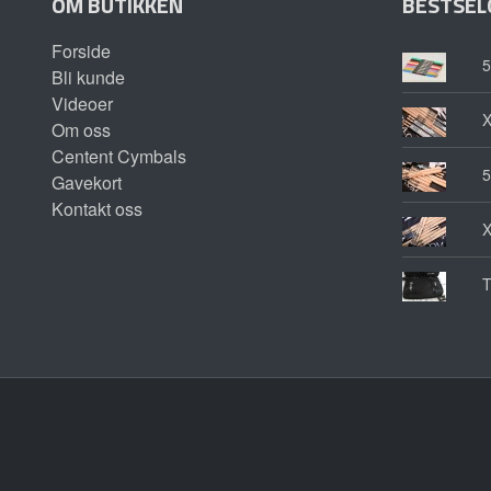
OM BUTIKKEN
BESTSEL
Forside
5
Bli kunde
Videoer
Om oss
Centent Cymbals
5
Gavekort
Kontakt oss
T