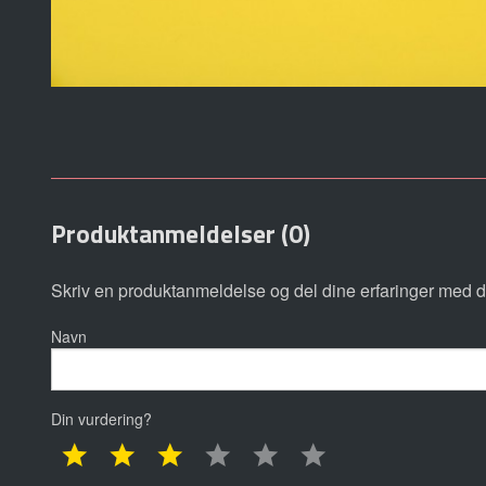
Produktanmeldelser (0)
Skriv en produktanmeldelse og del dine erfaringer med d
Navn
Din vurdering?
1 star
2 star
3 star
4 star
5 star
6 star