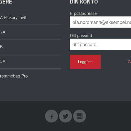
GERE
DIN KONTO
E-postadresse
A Hickory, hvit
X7A
Ditt passord
B
X5A
G
rommebag Pro