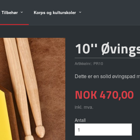
Tilbehør
Korps og kulturskoler
10'' Øving
Artikkelnr.:
PR10
Dette er en solid øvingspad m
Pris
NOK
470,00
inkl. mva.
Antall