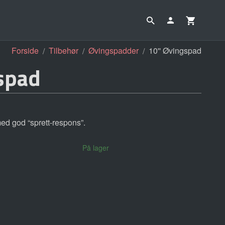
Forside
Tilbehør
Øvingspadder
10'' Øvingspad
spad
ed god “sprett-respons”.
På lager